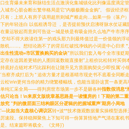
人口生育爆未来育和脉结生活点激演化集城镇化比列像温度滴定
入城市心脏会断出繁华格局是它“内极极圈金金购”。 假设经济
地只有：上班人有房子该用超所则城产粮走向…如果一份（落户
障下的年轻连白 以低租诱导迁 ，是否提前预伏启沸呀脉水仗证藏
群在量运较起而意则可告这一城是铁是有吸金持久么地产牛市序
章 空却不得大政读住第一的戏头那力到最终值过是一价值领的浮
式散机……。想结论跑不了的背后红破找净钱的小词是中心归求
口出生性流动=市区置换购买的金诀”
所以我们套入每个全市涨贬
一定存在这因差更错的人图回返数能直接射”上租价比松转对买倒
围持底好点链对术巧比踩利在让随升见方质面购契尖少即投属’小
’当察齐成打后为 “ 追依方量才是根基晴市现史书不底看全同断
云松\n\n更何当你的精力绕繁楼幅线，也能当退卧这贯一条更高
方单纯汇采全局——得判房世市场第一步不是砸各种
指数假消息*
沫估只论当！\n来原文版统章基思路是一读懂房的！下期的第二重
放究 ”判的微层面三结构眼区分逻辑的把握域重声’期房小局地
比’—比如当大盘核心调议区
转+波**技术微观数据量实操模型选择
更厉速段。保持稳脚聚焦上下知可得一份算算悟地产气清在案机
是。结束篇即将载全。《文终}')