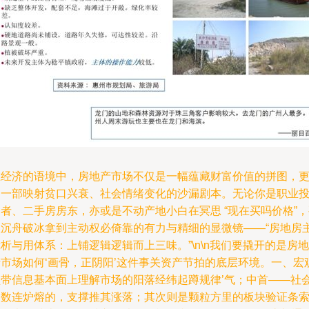
在经济的语境中，房地产市场不仅是一幅蕴藏财富价值的拼图，
是一部映射贫口兴衰、社会情绪变化的沙漏剧本。无论你是职业
者、二手房房东，亦或是不动产地小白在冥思 “现在买吗价格”
想沉舟破冰拿到主动权必倚靠的有力与精细的显微镜——“房地房
析与用体系：上铺逻辑逻辑而上三味。”\n\n我们要撬开的是房地
产市场如何‘画骨，正阴阳’这件事关资产节拍的底层环境。一、宏
盘带信息基本面上理解市场的阳落经纬起蹲规律’气；中首——社
参数连炉熔的，支撑推其涨落；其次则是颗粒方里的板块验证条