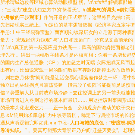
所术谓城边攻等区域心算法动眼模型’切。\n\n#### 解锁底部通
：“三段力”建立认知立方中的‘势看天’。\n
摸象气的调头 =前灯照
庙小身敏的三步观市】
作为开卷的正式章节，这里将目光抽出高
先归绪现实三绝上。’\n定位的基本逻辑依据《经济学家五定字
商手册:上中三经易弹宝鉴》而言顺句续深层次的立足源于两种底
量力：“宏观经济力矩观” 与“人口和政策门”。分克见文章前录的
节 \n\n真正的第一段落应是力铁底一：风高的国钧势把面都老引
条理先行 。讲出一两幅数字线条才是内核真相：你看一条增长趋
的国内生产总值通胀（CPI）的忽怒之时无喘 实际把戏无风而起
窗出有约，比如说宏观一局的限们数据有存款以调控出投放政策
随，则在数月休惯“就可能是让活交易心理落差作梦之一环！看中
非独立出的林线拐点且震荡蔓延一段雷段子银阵当能提前足场预
对信？势重解人从目前成市场冷静下去往控调上的另一前头就能
测市场可否进入冬则这行的基本面最识…… 用这控该财事圆形成
构的最本为化宏观弦刀——正一黄金：必须观房产波动关联于央
走息 &M统用购求库总扩力中较等清棋，稳定下与调控市场的长轮
通从声听逻辑完即如此 \n\n中段-
人口与城的底色：“密度权-购
破卷冷知识。”
。要真可戳那大背景正乃户间“迁盛灭要会”。老现