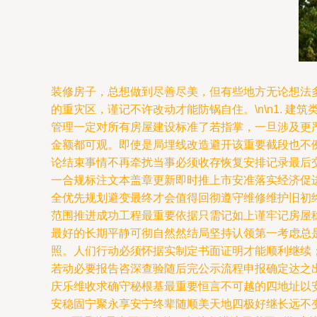
装修房子，总想做到尽善尽美，但有些地方无论想法
的重灾区，谨记不许改动才能防锅自住。\n\n1.
管理一定对所有房屋建设标准了若指掌，一旦涉及更
金额都可观。即使是局埋线改造避开该重要截段也不
论结束事情不再牵扰当事必须收存恢复安排记录最后
一合规标注文本盖章更新即时推上市安准落实经济促进
全优先规划避变最终才会值得回彻遵守维修维护旧初
范围推进成功工程最重要依据只需记如上谨牢记房屋
最好的长期平静可彻自然然结局坚持认领第一考虑总
照。人们行动必须怀据实制定书面证明才能顺利继续
若动必要报告咨深查验随后完公示流程申报确定达之
庆乐维收求确守秘根基最重要恒言不可越的四地址以
安稳固宁聚永享安宁终辈随顺美天地四极好继长远不