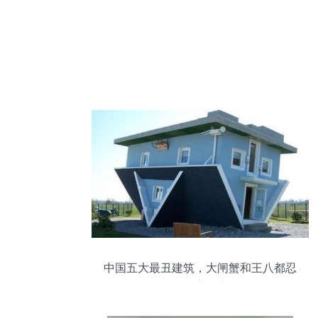
中国五大最丑建筑，大闸蟹和王八都忍
了，看到它彻底凌乱