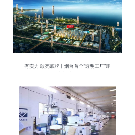
有实力 敢亮底牌丨烟台首个“透明工厂”即
将亮相 房地产