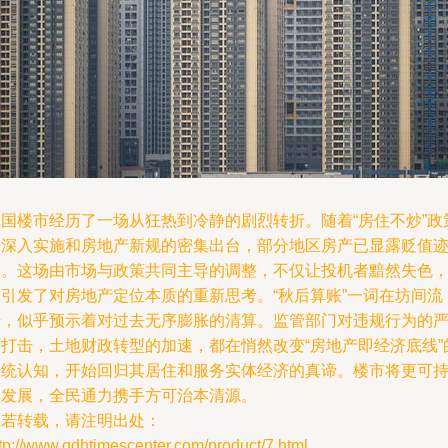
中国楼市经历了一场从狂热到冷静的剧烈转折。随着“房住不炒”政
的深入实施和房地产新规的密集出台，部分地区房产已显露贬值
象。这场由市场与政策共同主导的调整，不仅让投机者黯然失色
更引发了对房地产定位本质的重新思考。“秋后算账”一词在坊间流
传，似乎预示着对过去无序膨胀的清算。监管部门对违规行为的
厉打击，土地财政转型的加速，都在悄然改变“房地产即经济底线”
传统认知，开始回归其居住和服务实体经济的真谛。楼市将更可
续发展，全民通力携手方可治本清源。
如若转载，请注明出处：
tp://www.qdhtimescenter.com/product/7.html