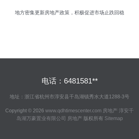
地方密集更新房地产政策，积极促进市场止跌回稳
电话：6481581**
地址：浙江省杭州市淳安县千岛湖镇秀水大道1288-3号
Copyright © 2026
www.qdhtimescenter.com
房地产
淳安千
岛湖万豪置业有限公司
房地产
版权所有
Sitemap